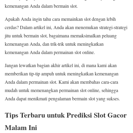
kemenangan Anda dalam bermain slot.
Apakah Anda ingin tahu cara memainkan slot dengan lebih
cerdas? Dalam artikel ini, Anda akan menemukan strategi-strategi
jitu untuk bermain slot, bagaimana memaksimalkan peluang
kemenangan Anda, dan trik-trik untuk meningkatkan
kemenangan Anda dalam permainan slot online.
Jangan lewatkan bagian akhir artikel ini, di mana kami akan
memberikan tip-tip ampuh untuk meningkatkan kemenangan
Anda dalam permainan slot. Kami akan membahas cara-cara
mudah untuk memenangkan permainan slot online, sehingga
Anda dapat menikmati pengalaman bermain slot yang sukses.
Tips Terbaru untuk Prediksi Slot Gacor
Malam Ini