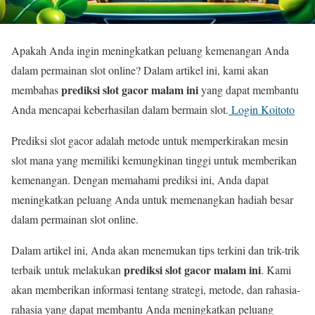
Apakah Anda ingin meningkatkan peluang kemenangan Anda
dalam permainan slot online? Dalam artikel ini, kami akan
prediksi slot gacor malam ini
membahas
yang dapat membantu
Anda mencapai keberhasilan dalam bermain slot.
Login Koitoto
Prediksi slot gacor adalah metode untuk memperkirakan mesin
slot mana yang memiliki kemungkinan tinggi untuk memberikan
kemenangan. Dengan memahami prediksi ini, Anda dapat
meningkatkan peluang Anda untuk memenangkan hadiah besar
dalam permainan slot online.
Dalam artikel ini, Anda akan menemukan tips terkini dan trik-trik
prediksi slot gacor malam ini
terbaik untuk melakukan
. Kami
akan memberikan informasi tentang strategi, metode, dan rahasia-
rahasia yang dapat membantu Anda meningkatkan peluang