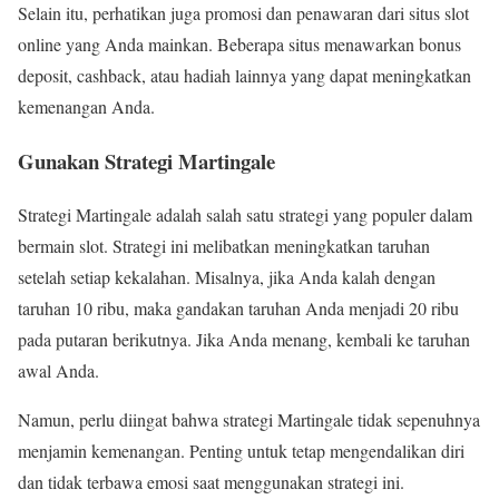
Selain itu, perhatikan juga promosi dan penawaran dari situs slot
online yang Anda mainkan. Beberapa situs menawarkan bonus
deposit, cashback, atau hadiah lainnya yang dapat meningkatkan
kemenangan Anda.
Gunakan Strategi Martingale
Strategi Martingale adalah salah satu strategi yang populer dalam
bermain slot. Strategi ini melibatkan meningkatkan taruhan
setelah setiap kekalahan. Misalnya, jika Anda kalah dengan
taruhan 10 ribu, maka gandakan taruhan Anda menjadi 20 ribu
pada putaran berikutnya. Jika Anda menang, kembali ke taruhan
awal Anda.
Namun, perlu diingat bahwa strategi Martingale tidak sepenuhnya
menjamin kemenangan. Penting untuk tetap mengendalikan diri
dan tidak terbawa emosi saat menggunakan strategi ini.