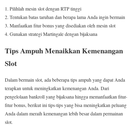
Pilihlah mesin slot dengan RTP tinggi
Tentukan batas taruhan dan berapa lama Anda ingin bermain
Manfaatkan fitur bonus yang disediakan oleh mesin slot
Gunakan strategi Martingale dengan bijaksana
Tips Ampuh Menaikkan Kemenangan
Slot
Dalam bermain slot, ada beberapa tips ampuh yang dapat Anda
terapkan untuk meningkatkan kemenangan Anda. Dari
pengelolaan bankroll yang bijaksana hingga memanfaatkan fitur-
fitur bonus, berikut ini tips-tips yang bisa meningkatkan peluang
Anda dalam meraih kemenangan lebih besar dalam permainan
slot.