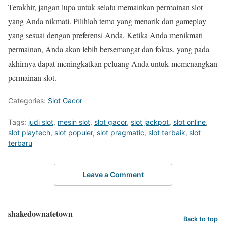
Terakhir, jangan lupa untuk selalu memainkan permainan slot
yang Anda nikmati. Pilihlah tema yang menarik dan gameplay
yang sesuai dengan preferensi Anda. Ketika Anda menikmati
permainan, Anda akan lebih bersemangat dan fokus, yang pada
akhirnya dapat meningkatkan peluang Anda untuk memenangkan
permainan slot.
Categories:
Slot Gacor
Tags:
judi slot
,
mesin slot
,
slot gacor
,
slot jackpot
,
slot online
,
slot playtech
,
slot populer
,
slot pragmatic
,
slot terbaik
,
slot
terbaru
Leave a Comment
shakedownatetown
Back to top