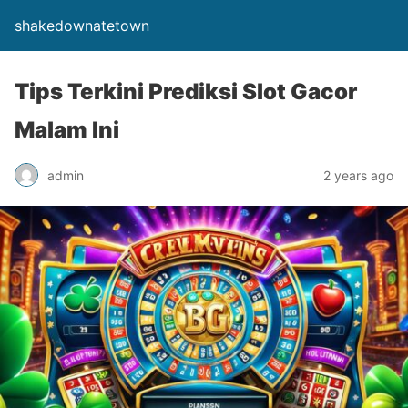
shakedownatetown
Tips Terkini Prediksi Slot Gacor
Malam Ini
admin
2 years ago