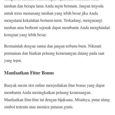
taruhan dan berapa lama Anda ingin bermain. Jangan tergoda
untuk terus memasang taruhan yang lebih besar jika Anda
mengalami kekalahan berturut-turut. Terkadang, mengurangi
taruhan atau berhenti sejenak dapat membantu Anda menghindari
kerugian yang lebih besar.
Bermainlah dengan santai dan jangan terburu-buru. Nikmati
permainan dan biarkan peluang kemenangan datang pada saat
yang tepat.
Manfaatkan Fitur Bonus
Banyak mesin slot online menyediakan fitur bonus yang dapat
membantu Anda meningkatkan peluang kemenangan.
Manfaatkan fitur-fitur ini dengan bijaksana. Misalnya, putar ulang
simbol tertentu atau memicu putaran gratis.