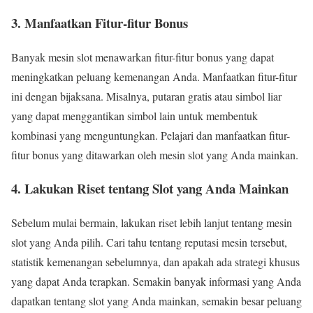
3. Manfaatkan Fitur-fitur Bonus
Banyak mesin slot menawarkan fitur-fitur bonus yang dapat
meningkatkan peluang kemenangan Anda. Manfaatkan fitur-fitur
ini dengan bijaksana. Misalnya, putaran gratis atau simbol liar
yang dapat menggantikan simbol lain untuk membentuk
kombinasi yang menguntungkan. Pelajari dan manfaatkan fitur-
fitur bonus yang ditawarkan oleh mesin slot yang Anda mainkan.
4. Lakukan Riset tentang Slot yang Anda Mainkan
Sebelum mulai bermain, lakukan riset lebih lanjut tentang mesin
slot yang Anda pilih. Cari tahu tentang reputasi mesin tersebut,
statistik kemenangan sebelumnya, dan apakah ada strategi khusus
yang dapat Anda terapkan. Semakin banyak informasi yang Anda
dapatkan tentang slot yang Anda mainkan, semakin besar peluang