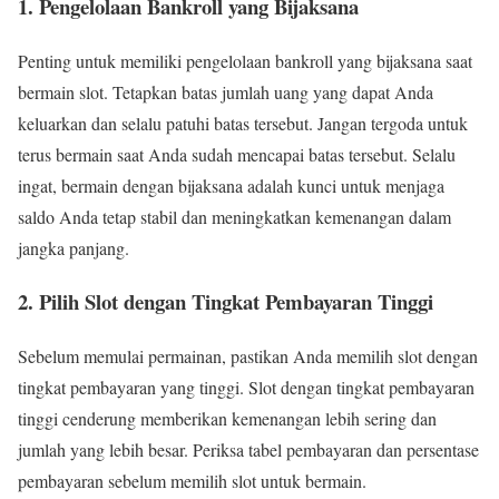
1. Pengelolaan Bankroll yang Bijaksana
Penting untuk memiliki pengelolaan bankroll yang bijaksana saat
bermain slot. Tetapkan batas jumlah uang yang dapat Anda
keluarkan dan selalu patuhi batas tersebut. Jangan tergoda untuk
terus bermain saat Anda sudah mencapai batas tersebut. Selalu
ingat, bermain dengan bijaksana adalah kunci untuk menjaga
saldo Anda tetap stabil dan meningkatkan kemenangan dalam
jangka panjang.
2. Pilih Slot dengan Tingkat Pembayaran Tinggi
Sebelum memulai permainan, pastikan Anda memilih slot dengan
tingkat pembayaran yang tinggi. Slot dengan tingkat pembayaran
tinggi cenderung memberikan kemenangan lebih sering dan
jumlah yang lebih besar. Periksa tabel pembayaran dan persentase
pembayaran sebelum memilih slot untuk bermain.