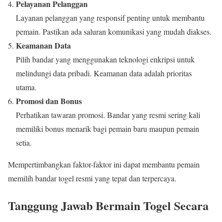
Pelayanan Pelanggan
Layanan pelanggan yang responsif penting untuk membantu
pemain. Pastikan ada saluran komunikasi yang mudah diakses.
Keamanan Data
Pilih bandar yang menggunakan teknologi enkripsi untuk
melindungi data pribadi. Keamanan data adalah prioritas
utama.
Promosi dan Bonus
Perhatikan tawaran promosi. Bandar yang resmi sering kali
memiliki bonus menarik bagi pemain baru maupun pemain
setia.
Mempertimbangkan faktor-faktor ini dapat membantu pemain
memilih bandar togel resmi yang tepat dan terpercaya.
Tanggung Jawab Bermain Togel Secara