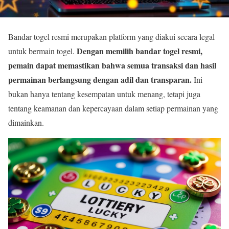
Bandar togel resmi merupakan platform yang diakui secara legal
Dengan memilih bandar togel resmi,
untuk bermain togel.
pemain dapat memastikan bahwa semua transaksi dan hasil
permainan berlangsung dengan adil dan transparan.
Ini
bukan hanya tentang kesempatan untuk menang, tetapi juga
tentang keamanan dan kepercayaan dalam setiap permainan yang
dimainkan.