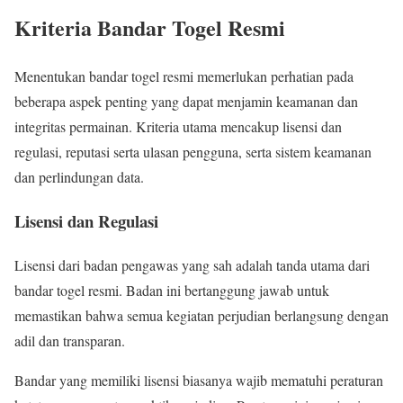
Kriteria Bandar Togel Resmi
Menentukan bandar togel resmi memerlukan perhatian pada
beberapa aspek penting yang dapat menjamin keamanan dan
integritas permainan. Kriteria utama mencakup lisensi dan
regulasi, reputasi serta ulasan pengguna, serta sistem keamanan
dan perlindungan data.
Lisensi dan Regulasi
Lisensi dari badan pengawas yang sah adalah tanda utama dari
bandar togel resmi. Badan ini bertanggung jawab untuk
memastikan bahwa semua kegiatan perjudian berlangsung dengan
adil dan transparan.
Bandar yang memiliki lisensi biasanya wajib mematuhi peraturan